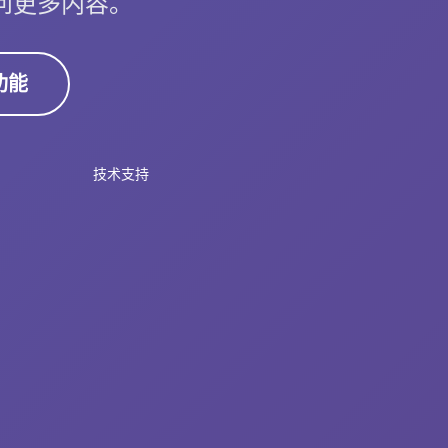
访问更多内容。
功能
技术支持