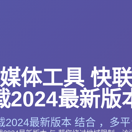
媒体工具 快
载2024最新版
2024最新版本 结合 ，多平